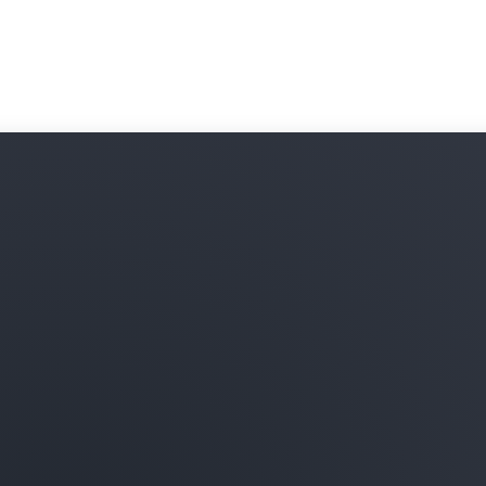
Aproveche la automatizació
asegurar con rapidez su en