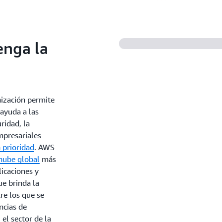
enga la
nización permite
 ayuda a las
ridad, la
mpresariales
 prioridad
. AWS
 nube global
más
licaciones y
ue brinda la
re los que se
ncias de
el sector de la