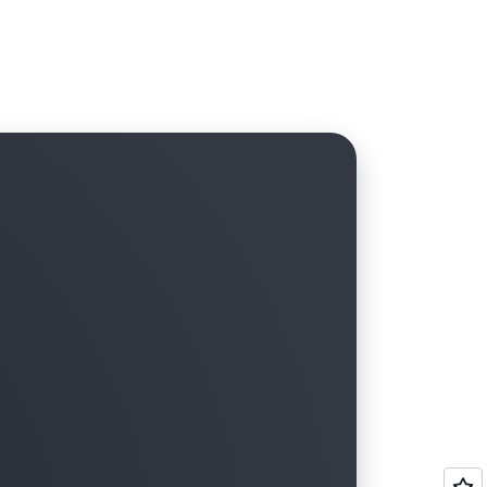
n impulsada por eventos para solucionar y
torno de AWS casi en tiempo real.