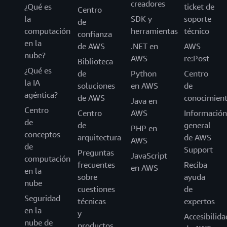
creadores
¿Qué es
ticket de
Centro
la
SDK y
soporte
de
computación
herramientas
técnico
confianza
en la
de AWS
.NET en
AWS
nube?
AWS
re:Post
Biblioteca
¿Qué es
de
Python
Centro
la IA
soluciones
en AWS
de
agéntica?
de AWS
conocimien
Java en
Centro
Centro
AWS
Información
de
de
general
PHP en
conceptos
arquitectura
de AWS
AWS
de
Support
Preguntas
JavaScript
computación
frecuentes
Reciba
en AWS
en la
sobre
ayuda
nube
cuestiones
de
Seguridad
técnicas
expertos
en la
y
Accesibilida
nube de
productos