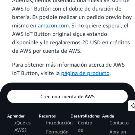
Además, hemos diseñado una nueva versión de
AWS IoT Buttón con el doble de duración de
batería. Es posible realizar un pedido previo hoy
mismo en
amazon.com
. Si no quiere esperar, el
AWS IoT Button original sigue estando
disponible y le regalaremos 20 USD en créditos
de AWS por cuenta de AWS.
Para obtener más información acerca de AWS
IoT Button, visite la
página de producto
.
Cree una cuenta de AWS
Aprender
Recursos
Desarrolladores
Ayuda
¿Qué es
Introducción
Centro
Contacto
AWS?
de
Formación
Abra un