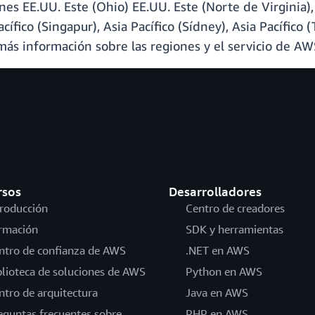
es EE.UU. Este (Ohio) EE.UU. Este (Norte de Virginia),
ífico (Singapur), Asia Pacífico (Sídney), Asia Pacífico (
más información sobre las regiones y el servicio de AWS
rsos
Desarrolladores
troducción
Centro de creadores
rmación
SDK y herramientas
ntro de confianza de AWS
.NET en AWS
blioteca de soluciones de AWS
Python en AWS
ntro de arquitectura
Java en AWS
eguntas frecuentes sobre
PHP en AWS