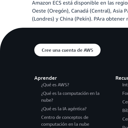
Amazon ECS está disponible en las region
Oeste (Oregón), Canadá (Central), Asia Pac
(Londres) y China (Pekín). PAra obtener 
Cree una cuenta de AWS
Aprender
Recu
¿Qué es AWS?
In
¿Qué es la computación en la
Fo
nube?
Ce
¿Qué es la IA agéntica?
Bi
Centro de conceptos de
Ce
computación en la nube
Pr