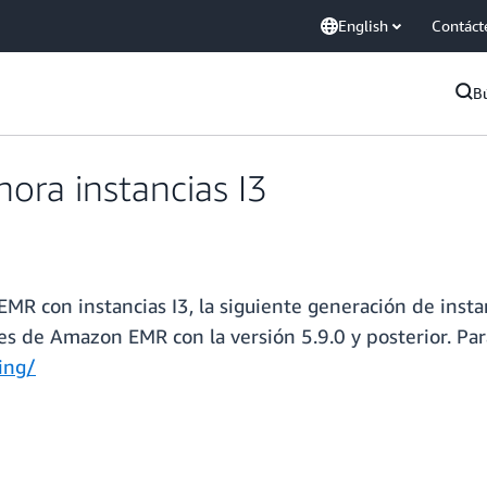
English
Contáct
B
ra instancias I3
MR con instancias I3, la siguiente generación de ins
es de Amazon EMR con la versión 5.9.0 y posterior. Par
ing/