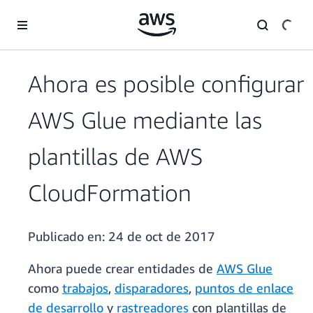
Saltar al contenido principal
Ahora es posible configurar
AWS Glue mediante las
plantillas de AWS
CloudFormation
Publicado en:
24 de oct de 2017
Ahora puede crear entidades de
AWS Glue
como
trabajos
,
disparadores
,
puntos de enlace
de desarrollo
y
rastreadores
con plantillas de