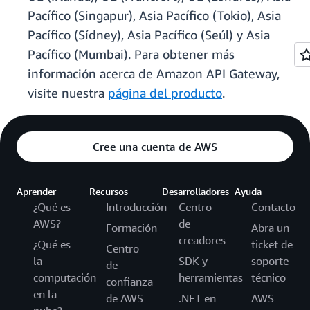
Pacífico (Singapur), Asia Pacífico (Tokio), Asia
Pacífico (Sídney), Asia Pacífico (Seúl) y Asia
Pacífico (Mumbai). Para obtener más
información acerca de Amazon API Gateway,
visite nuestra
página del producto
.
Cree una cuenta de AWS
Aprender
Recursos
Desarrolladores
Ayuda
¿Qué es
Introducción
Centro
Contacto
AWS?
de
Formación
Abra un
creadores
¿Qué es
ticket de
Centro
la
SDK y
soporte
de
computación
herramientas
técnico
confianza
en la
de AWS
.NET en
AWS