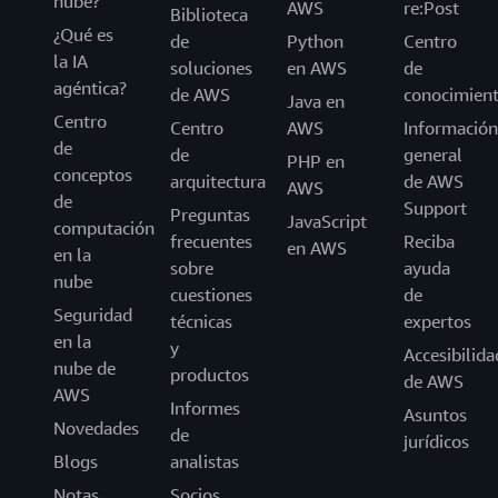
nube?
AWS
re:Post
Biblioteca
¿Qué es
de
Python
Centro
la IA
soluciones
en AWS
de
agéntica?
de AWS
conocimien
Java en
Centro
Centro
AWS
Información
de
de
general
PHP en
conceptos
arquitectura
de AWS
AWS
de
Support
Preguntas
JavaScript
computación
frecuentes
Reciba
en AWS
en la
sobre
ayuda
nube
cuestiones
de
Seguridad
técnicas
expertos
en la
y
Accesibilida
nube de
productos
de AWS
AWS
Informes
Asuntos
Novedades
de
jurídicos
Blogs
analistas
Notas
Socios