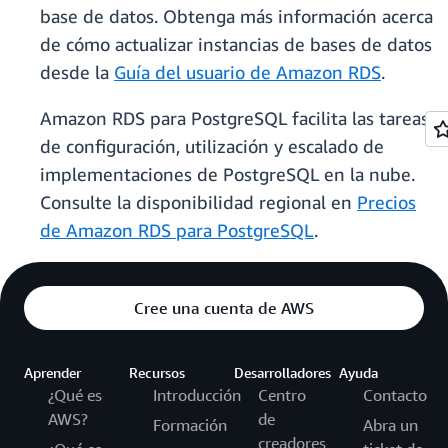
base de datos. Obtenga más información acerca
de cómo actualizar instancias de bases de datos
desde la
Guía del usuario de Amazon RDS
.
Amazon RDS para PostgreSQL facilita las tareas
de configuración, utilización y escalado de
implementaciones de PostgreSQL en la nube.
Consulte la disponibilidad regional en
Precios
de Amazon RDS para PostgreSQL
.
Cree una cuenta de AWS
Aprender
Recursos
Desarrolladores
Ayuda
¿Qué es
Introducción
Centro
Contacto
AWS?
de
Formación
Abra un
creadores