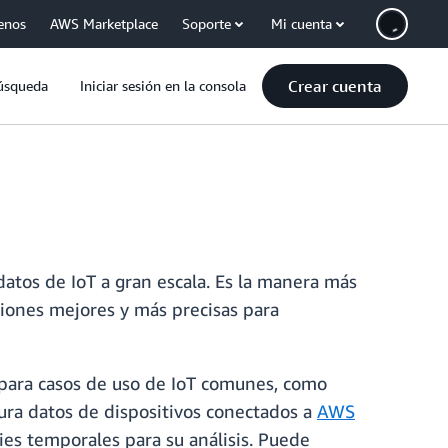
enos
AWS Marketplace
Soporte
Mi cuenta
Crear cuenta
úsqueda
Iniciar sesión en la consola
datos de IoT a gran escala. Es la manera más
siones mejores y más precisas para
 para casos de uso de IoT comunes, como
tura datos de dispositivos conectados a
AWS
ries temporales para su análisis. Puede