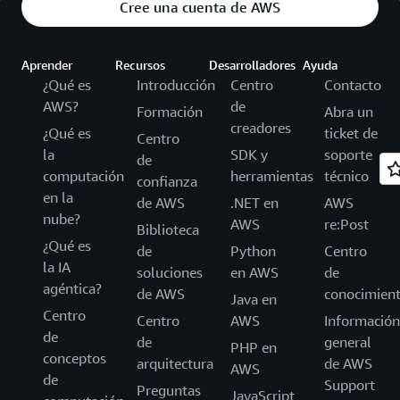
Cree una cuenta de AWS
Aprender
Recursos
Desarrolladores
Ayuda
¿Qué es
Introducción
Centro
Contacto
AWS?
de
Formación
Abra un
creadores
¿Qué es
ticket de
Centro
la
SDK y
soporte
de
computación
herramientas
técnico
confianza
en la
de AWS
.NET en
AWS
nube?
AWS
re:Post
Biblioteca
¿Qué es
de
Python
Centro
la IA
soluciones
en AWS
de
agéntica?
de AWS
conocimien
Java en
Centro
Centro
AWS
Información
de
de
general
PHP en
conceptos
arquitectura
de AWS
AWS
de
Support
Preguntas
JavaScript