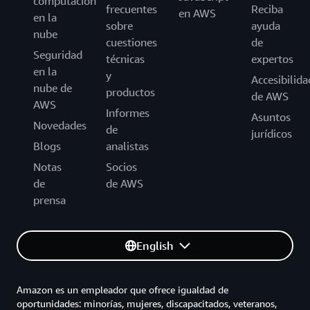
computación
frecuentes
Reciba
en AWS
en la
sobre
ayuda
nube
cuestiones
de
Seguridad
técnicas
expertos
en la
y
Accesibilida
nube de
productos
de AWS
AWS
Informes
Asuntos
Novedades
de
jurídicos
Blogs
analistas
Notas
Socios
de
de AWS
prensa
English
Amazon es un empleador que ofrece igualdad de
oportunidades: minorías, mujeres, discapacitados, veteranos,