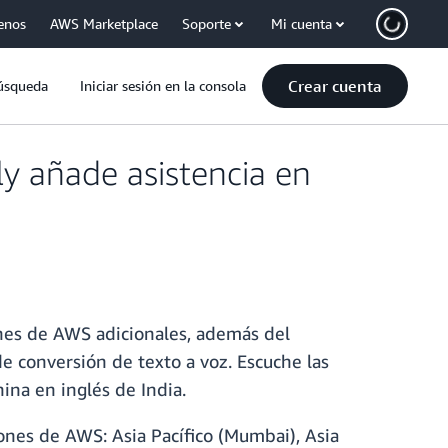
enos
AWS Marketplace
Soporte
Mi cuenta
Crear cuenta
úsqueda
Iniciar sesión en la consola
y añade asistencia en
ones de AWS adicionales, además del
e conversión de texto a voz. Escuche las
ina en inglés de India.
ones de AWS: Asia Pacífico (Mumbai), Asia