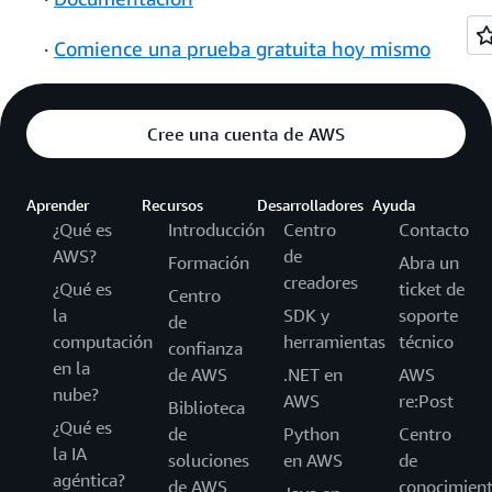
·
Comience una prueba gratuita hoy mismo
Cree una cuenta de AWS
Aprender
Recursos
Desarrolladores
Ayuda
¿Qué es
Introducción
Centro
Contacto
AWS?
de
Formación
Abra un
creadores
¿Qué es
ticket de
Centro
la
SDK y
soporte
de
computación
herramientas
técnico
confianza
en la
de AWS
.NET en
AWS
nube?
AWS
re:Post
Biblioteca
¿Qué es
de
Python
Centro
la IA
soluciones
en AWS
de
agéntica?
de AWS
conocimien