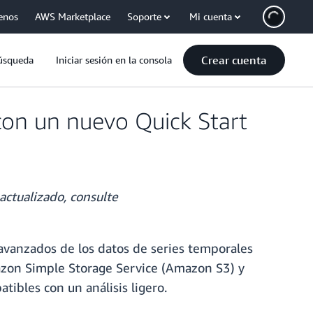
enos
AWS Marketplace
Soporte
Mi cuenta
Crear cuenta
úsqueda
Iniciar sesión en la consola
on un nuevo Quick Start
actualizado, consulte
s avanzados de los datos de series temporales
mazon Simple Storage Service (Amazon S3) y
tibles con un análisis ligero.