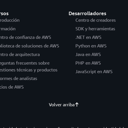
rsos
Desarrolladores
troducción
Centro de creadores
rmación
SDK y herramientas
ntro de confianza de AWS
.NET en AWS
blioteca de soluciones de AWS
Python en AWS
ntro de arquitectura
Java en AWS
eguntas frecuentes sobre
PHP en AWS
estiones técnicas y productos
JavaScript en AWS
formes de analistas
cios de AWS
Volver arriba