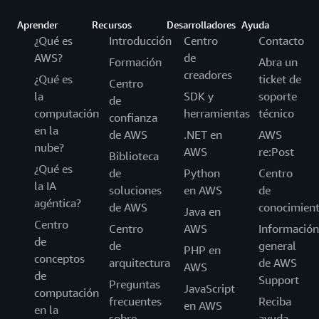
Aprender
Recursos
Desarrolladores
Ayuda
¿Qué es
Introducción
Centro
Contacto
AWS?
de
Formación
Abra un
creadores
¿Qué es
ticket de
Centro
la
SDK y
soporte
de
computación
herramientas
técnico
confianza
en la
de AWS
.NET en
AWS
nube?
AWS
re:Post
Biblioteca
¿Qué es
de
Python
Centro
la IA
soluciones
en AWS
de
agéntica?
de AWS
conocimien
Java en
Centro
Centro
AWS
Información
de
de
general
PHP en
conceptos
arquitectura
de AWS
AWS
de
Support
Preguntas
JavaScript
computación
frecuentes
Reciba
en AWS
en la
sobre
ayuda