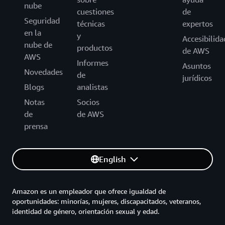
nube
cuestiones
de
Seguridad
técnicas
expertos
en la
y
Accesibilida
nube de
productos
de AWS
AWS
Informes
Asuntos
Novedades
de
jurídicos
Blogs
analistas
Notas
Socios
de
de AWS
prensa
English
Amazon es un empleador que ofrece igualdad de
oportunidades: minorías, mujeres, discapacitados, veteranos,
identidad de género, orientación sexual y edad.