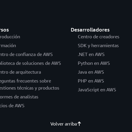
rsos
Desarrolladores
troducción
Centro de creadores
rmación
SDK y herramientas
ntro de confianza de AWS
.NET en AWS
blioteca de soluciones de AWS
Python en AWS
ntro de arquitectura
Java en AWS
eguntas frecuentes sobre
PHP en AWS
estiones técnicas y productos
JavaScript en AWS
formes de analistas
cios de AWS
Volver arriba