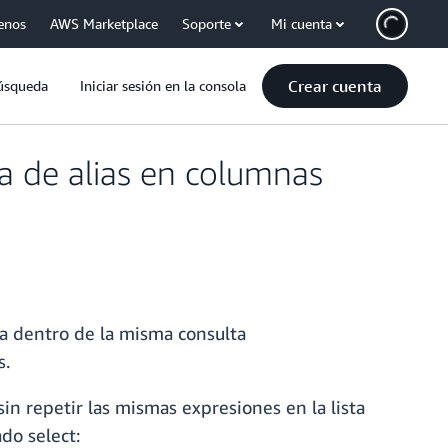
enos
AWS Marketplace
Soporte
Mi cuenta
Crear cuenta
úsqueda
Iniciar sesión en la consola
a de alias en columnas
na dentro de la misma consulta
s.
sin repetir las mismas expresiones en la lista
do select: