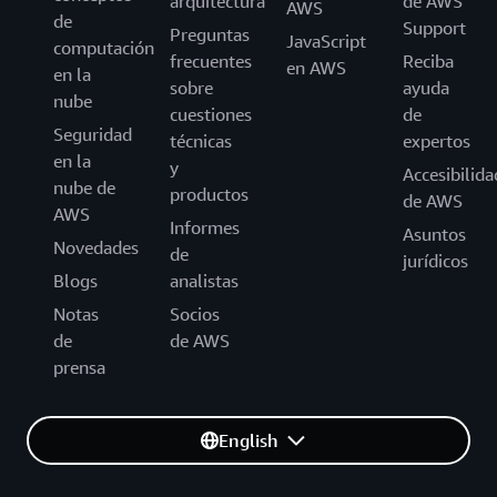
arquitectura
de AWS
AWS
de
Support
Preguntas
JavaScript
computación
frecuentes
Reciba
en AWS
en la
sobre
ayuda
nube
cuestiones
de
Seguridad
técnicas
expertos
en la
y
Accesibilida
nube de
productos
de AWS
AWS
Informes
Asuntos
Novedades
de
jurídicos
Blogs
analistas
Notas
Socios
de
de AWS
prensa
English