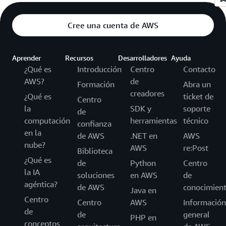
Cree una cuenta de AWS
Aprender
Recursos
Desarrolladores
Ayuda
¿Qué es
Introducción
Centro
Contacto
AWS?
de
Formación
Abra un
creadores
¿Qué es
ticket de
Centro
la
SDK y
soporte
de
computación
herramientas
técnico
confianza
en la
de AWS
.NET en
AWS
nube?
AWS
re:Post
Biblioteca
¿Qué es
de
Python
Centro
la IA
soluciones
en AWS
de
agéntica?
de AWS
conocimien
Java en
Centro
Centro
AWS
Información
de
de
general
PHP en
conceptos