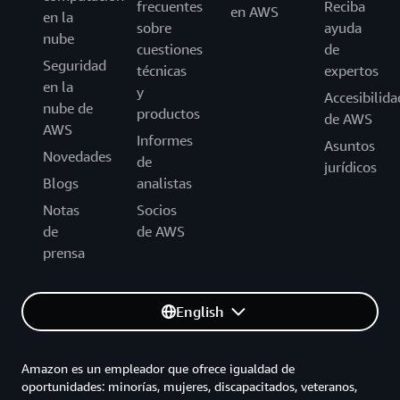
frecuentes
Reciba
en AWS
en la
sobre
ayuda
nube
cuestiones
de
Seguridad
técnicas
expertos
en la
y
Accesibilida
nube de
productos
de AWS
AWS
Informes
Asuntos
Novedades
de
jurídicos
Blogs
analistas
Notas
Socios
de
de AWS
prensa
English
Amazon es un empleador que ofrece igualdad de
oportunidades: minorías, mujeres, discapacitados, veteranos,