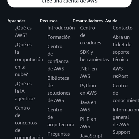
Cree una cuenta de AWS
Aprender
Recursos
Desarrolladores
Ayuda
¿Qué es
Introducción
Centro
Contacto
AWS?
de
Formación
Abra un
creadores
¿Qué es
ticket de
Centro
la
SDK y
soporte
de
computación
herramientas
técnico
confianza
en la
de AWS
.NET en
AWS
nube?
AWS
re:Post
Biblioteca
¿Qué es
de
Python
Centro
la IA
soluciones
en AWS
de
agéntica?
de AWS
conocimien
Java en
Centro
Centro
AWS
Información
de
de
general
PHP en
conceptos
arquitectura
de AWS
AWS
de
Support
Preguntas
JavaScript
computación