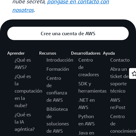
nube secreta,
póngase en contacto con
nosotros
.
Cree una cuenta de AWS
Aprender
Recursos
Desarrolladores
Ayuda
¿Qué es
Introducción
Centro
Contacto
AWS?
de
Formación
Abra un
creadores
¿Qué es
ticket de
Centro
la
SDK y
soporte
de
computación
herramientas
técnico
confianza
en la
de AWS
.NET en
AWS
nube?
AWS
re:Post
Biblioteca
¿Qué es
de
Python
Centro
la IA
soluciones
en AWS
de
agéntica?
de AWS
conocimien
Java en