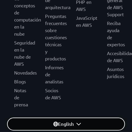
de
general
PHP en
conceptos
arquitectura
de AWS
AWS
de
Support
Preguntas
JavaScript
computación
frecuentes
Reciba
en AWS
en la
sobre
ayuda
nube
cuestiones
de
Seguridad
técnicas
expertos
en la
y
Accesibilida
nube de
productos
de AWS
AWS
Informes
Asuntos
Novedades
de
jurídicos
Blogs
analistas
Notas
Socios
de
de AWS
prensa
English