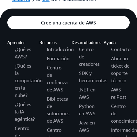
Cree una cuenta de AWS
Aprender
Recursos
Desarrolladores
Ayuda
¿Qué es
Introducción
Centro
Contacto
AWS?
de
Formación
Abra un
creadores
¿Qué es
ticket de
Centro
la
SDK y
soporte
de
computación
herramientas
técnico
confianza
en la
de AWS
.NET en
AWS
nube?
AWS
re:Post
Biblioteca
¿Qué es
de
Python
Centro
la IA
soluciones
en AWS
de
agéntica?
de AWS
conocimien
Java en
Centro
Centro
AWS
Información
de