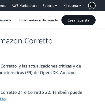
enos
AWS Marketplace
Soporte
Mi cuenta
Crear cuenta
úsqueda
Iniciar sesión en la consola
Amazon Corretto
orretto, y las actualizaciones críticas y de
características (FR) de OpenJDK. Amazon
, Corretto 21 o Corretto 22. También puede
tto
.