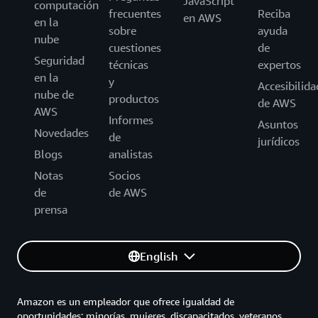
JavaScript
computación
frecuentes
Reciba
en AWS
en la
sobre
ayuda
nube
cuestiones
de
Seguridad
técnicas
expertos
en la
y
Accesibilida
nube de
productos
de AWS
AWS
Informes
Asuntos
Novedades
de
jurídicos
Blogs
analistas
Notas
Socios
de
de AWS
prensa
English
Amazon es un empleador que ofrece igualdad de
oportunidades: minorías, mujeres, discapacitados, veteranos,