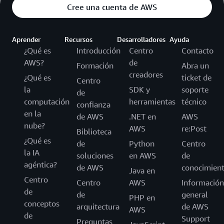
Cree una cuenta de AWS
Aprender
Recursos
Desarrolladores
Ayuda
¿Qué es
Introducción
Centro
Contacto
AWS?
de
Formación
Abra un
creadores
¿Qué es
ticket de
Centro
la
SDK y
soporte
de
computación
herramientas
técnico
confianza
en la
de AWS
.NET en
AWS
nube?
AWS
re:Post
Biblioteca
¿Qué es
de
Python
Centro
la IA
soluciones
en AWS
de
agéntica?
de AWS
conocimien
Java en
Centro
Centro
AWS
Información
de
de
general
PHP en
conceptos
arquitectura
de AWS
AWS
de
Support
Preguntas