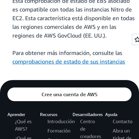
Esta comprobación de estado de EBS asociado
es compatible con todas las instancias Nitro de
EC2. Esta característica está disponible en todas
las regiones comerciales de AWS y en las
regiones de AWS GovCloud (EE. UU.).
Para obtener más información, consulte las
comprobaciones de estado de sus instancias
Cree una cuenta de AWS
Aprender
Recursos
Desarrolladores
Ayuda
¿Qué es
Introducción
Centro
Contacto
AWS?
de
Formación
Abra un
creadores
¿Qué es
ticket de