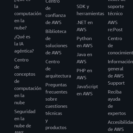
Centro
la
SDK y
soporte
de
computación
herramientas
técnico
confianza
en la
de AWS
.NET en
AWS
nube?
AWS
re:Post
Biblioteca
¿Qué es
de
Python
Centro
la IA
soluciones
en AWS
de
agéntica?
de AWS
conocimien
Java en
Centro
Centro
AWS
Información
de
de
general
PHP en
conceptos
arquitectura
de AWS
AWS
de
Support
Preguntas
JavaScript
computación
frecuentes
Reciba
en AWS
en la
sobre
ayuda
nube
cuestiones
de
Seguridad
técnicas
expertos
en la
y
Accesibilida
nube de
productos
de AWS
AWS