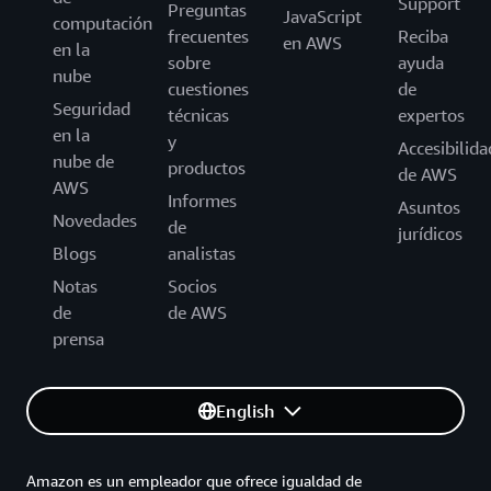
Support
Preguntas
JavaScript
computación
frecuentes
Reciba
en AWS
en la
sobre
ayuda
nube
cuestiones
de
Seguridad
técnicas
expertos
en la
y
Accesibilida
nube de
productos
de AWS
AWS
Informes
Asuntos
Novedades
de
jurídicos
Blogs
analistas
Notas
Socios
de
de AWS
prensa
English
Amazon es un empleador que ofrece igualdad de