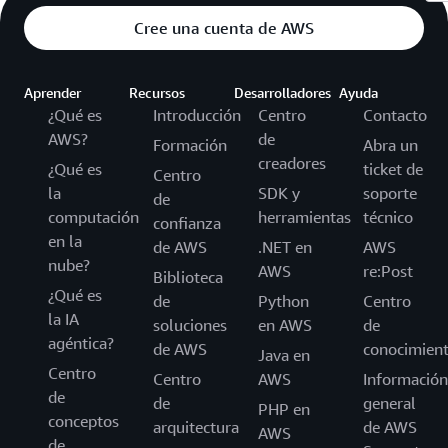
Cree una cuenta de AWS
Aprender
Recursos
Desarrolladores
Ayuda
¿Qué es
Introducción
Centro
Contacto
AWS?
de
Formación
Abra un
creadores
¿Qué es
ticket de
Centro
la
SDK y
soporte
de
computación
herramientas
técnico
confianza
en la
de AWS
.NET en
AWS
nube?
AWS
re:Post
Biblioteca
¿Qué es
de
Python
Centro
la IA
soluciones
en AWS
de
agéntica?
de AWS
conocimien
Java en
Centro
Centro
AWS
Información
de
de
general
PHP en
conceptos
arquitectura
de AWS
AWS
de