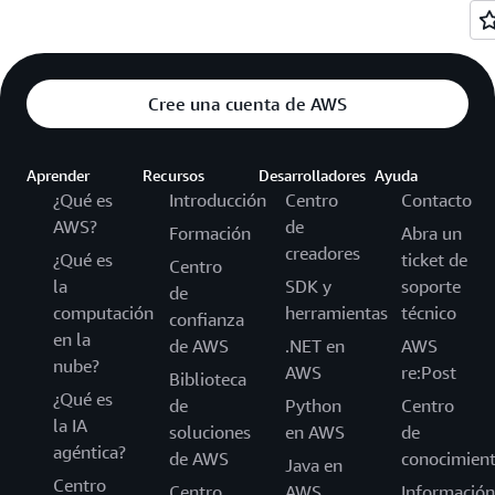
Cree una cuenta de AWS
Aprender
Recursos
Desarrolladores
Ayuda
¿Qué es
Introducción
Centro
Contacto
AWS?
de
Formación
Abra un
creadores
¿Qué es
ticket de
Centro
la
SDK y
soporte
de
computación
herramientas
técnico
confianza
en la
de AWS
.NET en
AWS
nube?
AWS
re:Post
Biblioteca
¿Qué es
de
Python
Centro
la IA
soluciones
en AWS
de
agéntica?
de AWS
conocimien
Java en
Centro
Centro
AWS
Información