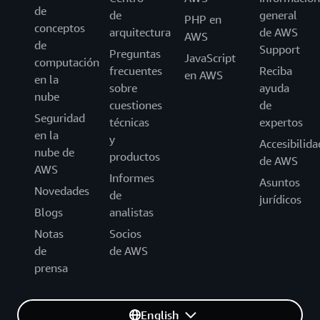
de
de
general
PHP en
conceptos
arquitectura
de AWS
AWS
de
Support
Preguntas
JavaScript
computación
frecuentes
Reciba
en AWS
en la
sobre
ayuda
nube
cuestiones
de
Seguridad
técnicas
expertos
en la
y
Accesibilida
nube de
productos
de AWS
AWS
Informes
Asuntos
Novedades
de
jurídicos
Blogs
analistas
Notas
Socios
de
de AWS
prensa
English