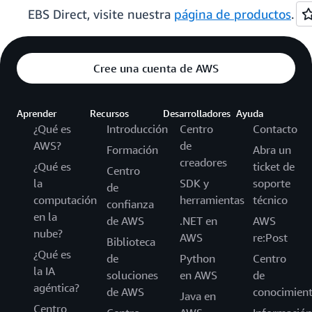
EBS Direct, visite nuestra
página de productos
.
Cree una cuenta de AWS
Aprender
Recursos
Desarrolladores
Ayuda
¿Qué es
Introducción
Centro
Contacto
AWS?
de
Formación
Abra un
creadores
¿Qué es
ticket de
Centro
la
SDK y
soporte
de
computación
herramientas
técnico
confianza
en la
de AWS
.NET en
AWS
nube?
AWS
re:Post
Biblioteca
¿Qué es
de
Python
Centro
la IA
soluciones
en AWS
de
agéntica?
de AWS
conocimien
Java en
Centro