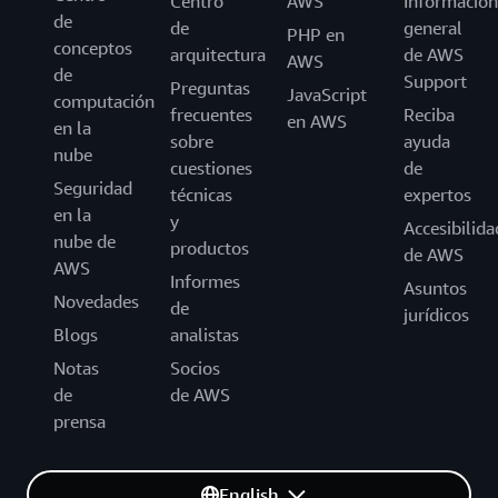
Centro
AWS
Información
de
de
general
PHP en
conceptos
arquitectura
de AWS
AWS
de
Support
Preguntas
JavaScript
computación
frecuentes
Reciba
en AWS
en la
sobre
ayuda
nube
cuestiones
de
Seguridad
técnicas
expertos
en la
y
Accesibilida
nube de
productos
de AWS
AWS
Informes
Asuntos
Novedades
de
jurídicos
Blogs
analistas
Notas
Socios
de
de AWS
prensa
English