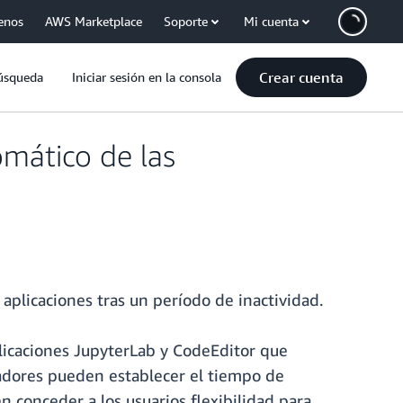
enos
AWS Marketplace
Soporte
Mi cuenta
Crear cuenta
úsqueda
Iniciar sesión en la consola
mático de las
plicaciones tras un período de inactividad.
plicaciones JupyterLab y CodeEditor que
radores pueden establecer el tiempo de
n conceder a los usuarios flexibilidad para