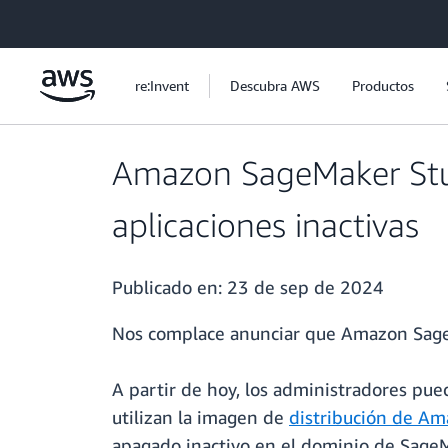
Saltar al contenido principal
re:Invent
Descubra AWS
Productos
Amazon SageMaker Stud
aplicaciones inactivas
Publicado en:
23 de sep de 2024
Nos complace anunciar que Amazon SageMa
A partir de hoy, los administradores pue
utilizan la imagen de
distribución de A
apagado inactivo en el dominio de SageMak