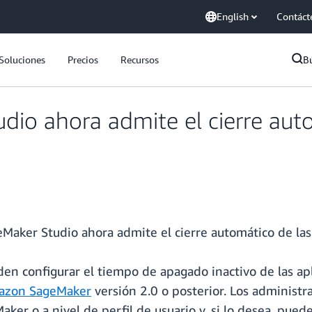
English
Contáct
Soluciones
Precios
Recursos
B
io ahora admite el cierre auto
ker Studio ahora admite el cierre automático de las a
den configurar el tiempo de apagado inactivo de las a
mazon SageMaker
versión 2.0 o posterior. Los administ
er o a nivel de perfil de usuario y, si lo desea, puede