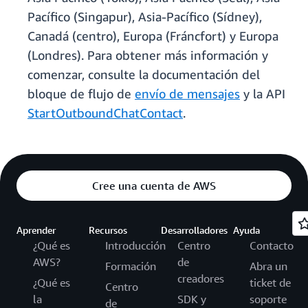
Pacífico (Singapur), Asia-Pacífico (Sídney),
Canadá (centro), Europa (Fráncfort) y Europa
(Londres). Para obtener más información y
comenzar, consulte la documentación del
bloque de flujo de
envío de mensajes
y la API
StartOutboundChatContact
.
Cree una cuenta de AWS
Aprender
Recursos
Desarrolladores
Ayuda
¿Qué es
Introducción
Centro
Contacto
AWS?
de
Formación
Abra un
creadores
¿Qué es
ticket de
Centro
la
SDK y
soporte
de