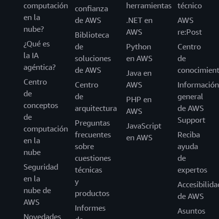
computación
herramientas
técnico
confianza
en la
de AWS
.NET en
AWS
nube?
AWS
re:Post
Biblioteca
¿Qué es
de
Python
Centro
la IA
soluciones
en AWS
de
agéntica?
de AWS
conocimien
Java en
Centro
Centro
AWS
Información
de
de
general
PHP en
conceptos
arquitectura
de AWS
AWS
de
Support
Preguntas
JavaScript
computación
frecuentes
Reciba
en AWS
en la
sobre
ayuda
nube
cuestiones
de
Seguridad
técnicas
expertos
en la
y
Accesibilida
nube de
productos
de AWS
AWS
Informes
Asuntos
Novedades