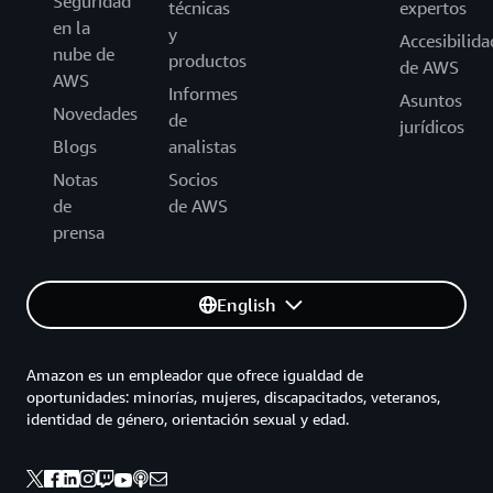
Seguridad
técnicas
expertos
en la
y
Accesibilida
nube de
productos
de AWS
AWS
Informes
Asuntos
Novedades
de
jurídicos
Blogs
analistas
Notas
Socios
de
de AWS
prensa
English
Amazon es un empleador que ofrece igualdad de
oportunidades: minorías, mujeres, discapacitados, veteranos,
identidad de género, orientación sexual y edad.