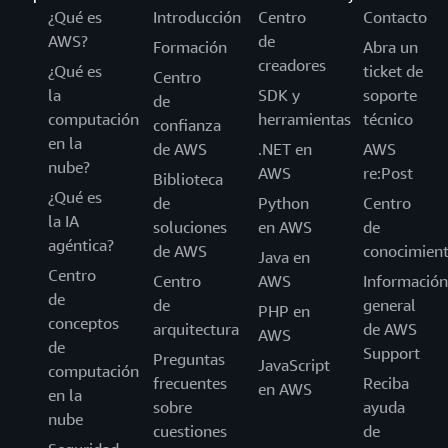
¿Qué es
Introducción
Centro
Contacto
AWS?
de
Formación
Abra un
creadores
¿Qué es
ticket de
Centro
la
SDK y
soporte
de
computación
herramientas
técnico
confianza
en la
de AWS
.NET en
AWS
nube?
AWS
re:Post
Biblioteca
¿Qué es
de
Python
Centro
la IA
soluciones
en AWS
de
agéntica?
de AWS
conocimien
Java en
Centro
Centro
AWS
Información
de
de
general
PHP en
conceptos
arquitectura
de AWS
AWS
de
Support
Preguntas
JavaScript
computación
frecuentes
Reciba
en AWS
en la
sobre
ayuda
nube
cuestiones
de