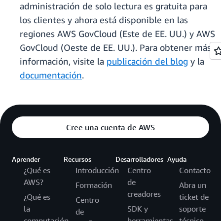
administración de solo lectura es gratuita para
los clientes y ahora está disponible en las
regiones AWS GovCloud (Este de EE. UU.) y AWS
GovCloud (Oeste de EE. UU.). Para obtener más
información, visite la
publicación del blog
y la
documentación
.
Cree una cuenta de AWS
Aprender
Recursos
Desarrolladores
Ayuda
¿Qué es
Introducción
Centro
Contacto
AWS?
de
Formación
Abra un
creadores
¿Qué es
ticket de
Centro
la
SDK y
soporte
de
computación
herramientas
técnico