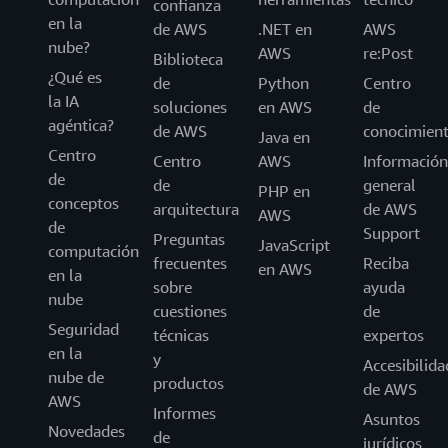
confianza
en la
de AWS
.NET en
AWS
nube?
AWS
re:Post
Biblioteca
¿Qué es
de
Python
Centro
la IA
soluciones
en AWS
de
agéntica?
de AWS
conocimien
Java en
Centro
Centro
AWS
Información
de
de
general
PHP en
conceptos
arquitectura
de AWS
AWS
de
Support
Preguntas
JavaScript
computación
frecuentes
Reciba
en AWS
en la
sobre
ayuda
nube
cuestiones
de
Seguridad
técnicas
expertos
en la
y
Accesibilida
nube de
productos
de AWS
AWS
Informes
Asuntos
Novedades
de
jurídicos