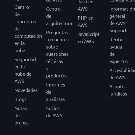
Java en
Centro
Centro
AWS
Información
de
de
general
PHP en
conceptos
arquitectura
de AWS
AWS
de
Support
Preguntas
JavaScript
computación
frecuentes
Reciba
en AWS
en la
sobre
ayuda
nube
cuestiones
de
Seguridad
técnicas
expertos
en la
y
Accesibilida
nube de
productos
de AWS
AWS
Informes
Asuntos
Novedades
de
jurídicos
Blogs
analistas
Notas
Socios
de
de AWS
prensa