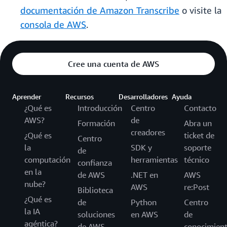
documentación de Amazon Transcribe
o visite la
consola de AWS
.
Cree una cuenta de AWS
Aprender
Recursos
Desarrolladores
Ayuda
¿Qué es
Introducción
Centro
Contacto
AWS?
de
Formación
Abra un
creadores
¿Qué es
ticket de
Centro
la
SDK y
soporte
de
computación
herramientas
técnico
confianza
en la
de AWS
.NET en
AWS
nube?
AWS
re:Post
Biblioteca
¿Qué es
de
Python
Centro
la IA
soluciones
en AWS
de
agéntica?
de AWS
conocimien