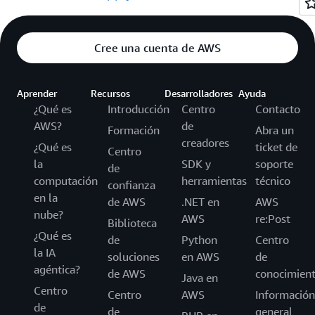
Cree una cuenta de AWS
Aprender
Recursos
Desarrolladores
Ayuda
¿Qué es
Introducción
Centro
Contacto
AWS?
de
Formación
Abra un
creadores
¿Qué es
ticket de
Centro
la
SDK y
soporte
de
computación
herramientas
técnico
confianza
en la
de AWS
.NET en
AWS
nube?
AWS
re:Post
Biblioteca
¿Qué es
de
Python
Centro
la IA
soluciones
en AWS
de
agéntica?
de AWS
conocimien
Java en
Centro
Centro
AWS
Información
de
de
general