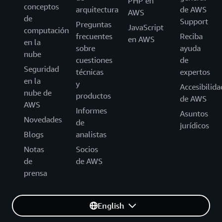
PHP en
conceptos
arquitectura
de AWS
AWS
de
Support
Preguntas
JavaScript
computación
frecuentes
Reciba
en AWS
en la
sobre
ayuda
nube
cuestiones
de
Seguridad
técnicas
expertos
en la
y
Accesibilida
nube de
productos
de AWS
AWS
Informes
Asuntos
Novedades
de
jurídicos
Blogs
analistas
Notas
Socios
de
de AWS
prensa
English