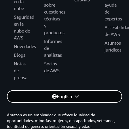
en la
sobre
ayuda
nube
cuestiones
de
Seguridad
técnicas
expertos
en la
y
Accesibilida
nube de
productos
de AWS
AWS
Informes
Asuntos
Novedades
de
jurídicos
Blogs
analistas
Notas
Socios
de
de AWS
prensa
English
Amazon es un empleador que ofrece igualdad de
oportunidades: minorías, mujeres, discapacitados, veteranos,
identidad de género, orientación sexual y edad.