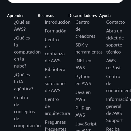
Aprender
Recursos
Desarrolladores
Ayuda
¿Qué es
Introducción
Centro
Contacto
AWS?
de
Formación
Abra un
creadores
¿Qué es
ticket de
Centro
la
SDK y
soporte
de
computación
herramientas
técnico
confianza
en la
de AWS
.NET en
AWS
nube?
AWS
re:Post
Biblioteca
¿Qué es
de
Python
Centro
la IA
soluciones
en AWS
de
agéntica?
de AWS
conocimien
Java en
Centro
Centro
AWS
Información
de
de
general
PHP en
conceptos
arquitectura
de AWS
AWS
de
Support
Preguntas
JavaScript
computación
frecuentes
Reciba
en AWS