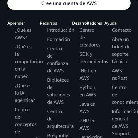
Cree una cuenta de AWS
Aprender
Recursos
Desarrolladores
Ayuda
¿Qué es
Introducción
Centro
Contacto
AWS?
de
Formación
Abra un
creadores
¿Qué es
ticket de
Centro
la
SDK y
soporte
de
computación
herramientas
técnico
confianza
en la
de AWS
.NET en
AWS
nube?
AWS
re:Post
Biblioteca
¿Qué es
de
Python
Centro
la IA
soluciones
en AWS
de
agéntica?
de AWS
conocimien
Java en
Centro
Centro
AWS
Información
de
de
general
PHP en
conceptos
arquitectura
de AWS
AWS
de
Support
Preguntas
JavaScript