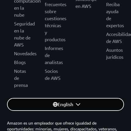
computación
frecuentes
Reciba
en AWS
en la
sobre
ayuda
nube
cuestiones
de
Seguridad
técnicas
expertos
en la
y
Accesibilida
nube de
productos
de AWS
AWS
Informes
Asuntos
Novedades
de
jurídicos
Blogs
analistas
Notas
Socios
de
de AWS
prensa
English
Amazon es un empleador que ofrece igualdad de
oportunidades: minorías, mujeres, discapacitados, veteranos,