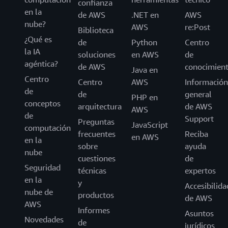
confianza
en la
de AWS
.NET en
AWS
nube?
AWS
re:Post
Biblioteca
¿Qué es
de
Python
Centro
la IA
soluciones
en AWS
de
agéntica?
de AWS
conocimien
Java en
Centro
Centro
AWS
Información
de
de
general
PHP en
conceptos
arquitectura
de AWS
AWS
de
Support
Preguntas
JavaScript
computación
frecuentes
Reciba
en AWS
en la
sobre
ayuda
nube
cuestiones
de
Seguridad
técnicas
expertos
en la
y
Accesibilida
nube de
productos
de AWS
AWS
Informes
Asuntos
Novedades
de
jurídicos