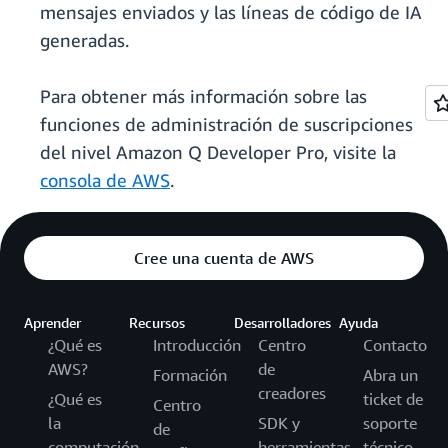
mensajes enviados y las líneas de código de IA
generadas.
Para obtener más información sobre las
funciones de administración de suscripciones
del nivel Amazon Q Developer Pro, visite la
consola de AWS
.
Cree una cuenta de AWS
Aprender
Recursos
Desarrolladores
Ayuda
¿Qué es
Introducción
Centro
Contacto
AWS?
de
Formación
Abra un
creadores
¿Qué es
ticket de
Centro
la
SDK y
soporte
de
computación
herramientas
técnico