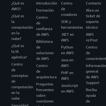
¿Qué es
Introducción
Centro
Contacto
AWS?
de
Formación
Abra un
creadores
¿Qué es
ticket de
Centro
la
SDK y
soporte
de
computación
herramientas
técnico
confianza
en la
de AWS
.NET en
AWS
nube?
AWS
re:Post
Biblioteca
¿Qué es
de
Python
Centro
la IA
soluciones
en AWS
de
agéntica?
de AWS
conocimien
Java en
Centro
Centro
AWS
Información
de
de
general
PHP en
conceptos
arquitectura
de AWS
AWS
de
Support
Preguntas
JavaScript
computación
frecuentes
Reciba
en AWS
en la
sobre
ayuda
nube
cuestiones
de
Seguridad