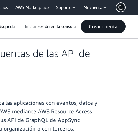
enos
AWS Marketplace
Soporte
Mi cuenta
Crear cuenta
úsqueda
Iniciar sesión en la consola
entas de las API de
las aplicaciones con eventos, datos y
e AWS mediante AWS Resource Access
a sus API de GraphQL de AppSync
u organización o con terceros.