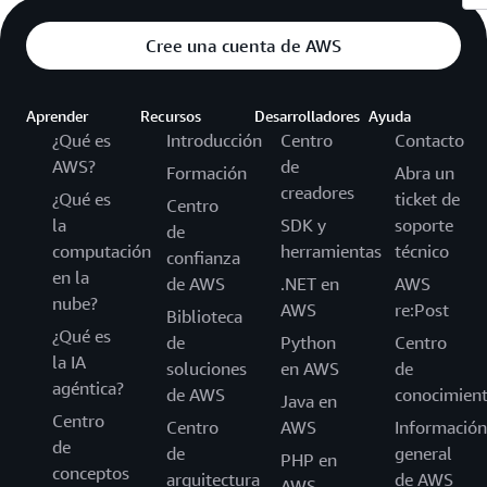
Cree una cuenta de AWS
Aprender
Recursos
Desarrolladores
Ayuda
¿Qué es
Introducción
Centro
Contacto
AWS?
de
Formación
Abra un
creadores
¿Qué es
ticket de
Centro
la
SDK y
soporte
de
computación
herramientas
técnico
confianza
en la
de AWS
.NET en
AWS
nube?
AWS
re:Post
Biblioteca
¿Qué es
de
Python
Centro
la IA
soluciones
en AWS
de
agéntica?
de AWS
conocimien
Java en
Centro
Centro
AWS
Información
de
de
general
PHP en
conceptos
arquitectura
de AWS
AWS