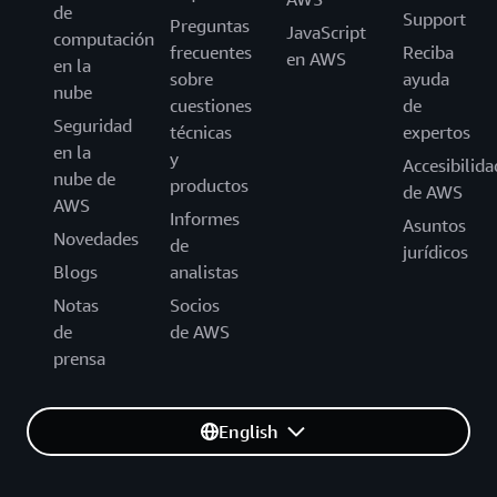
de
Support
Preguntas
JavaScript
computación
frecuentes
Reciba
en AWS
en la
sobre
ayuda
nube
cuestiones
de
Seguridad
técnicas
expertos
en la
y
Accesibilida
nube de
productos
de AWS
AWS
Informes
Asuntos
Novedades
de
jurídicos
Blogs
analistas
Notas
Socios
de
de AWS
prensa
English