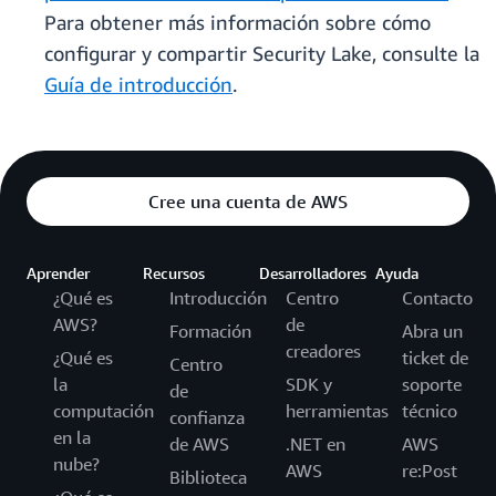
Para obtener más información sobre cómo
configurar y compartir Security Lake, consulte la
Guía de introducción
.
Cree una cuenta de AWS
Aprender
Recursos
Desarrolladores
Ayuda
¿Qué es
Introducción
Centro
Contacto
AWS?
de
Formación
Abra un
creadores
¿Qué es
ticket de
Centro
la
SDK y
soporte
de
computación
herramientas
técnico
confianza
en la
de AWS
.NET en
AWS
nube?
AWS
re:Post
Biblioteca