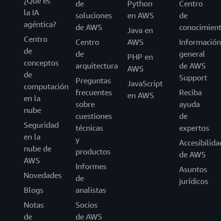
¿Qué es
de
Python
Centro
la IA
soluciones
en AWS
de
agéntica?
de AWS
conocimien
Java en
Centro
Centro
AWS
Información
de
de
general
PHP en
conceptos
arquitectura
de AWS
AWS
de
Support
Preguntas
JavaScript
computación
frecuentes
Reciba
en AWS
en la
sobre
ayuda
nube
cuestiones
de
Seguridad
técnicas
expertos
en la
y
Accesibilida
nube de
productos
de AWS
AWS
Informes
Asuntos
Novedades
de
jurídicos
Blogs
analistas
Notas
Socios
de
de AWS