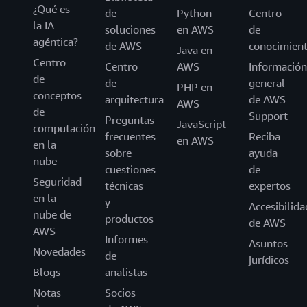
¿Qué es
de
Python
Centro
la IA
soluciones
en AWS
de
agéntica?
de AWS
conocimien
Java en
Centro
Centro
AWS
Información
de
de
general
PHP en
conceptos
arquitectura
de AWS
AWS
de
Support
Preguntas
JavaScript
computación
frecuentes
Reciba
en AWS
en la
sobre
ayuda
nube
cuestiones
de
Seguridad
técnicas
expertos
en la
y
Accesibilida
nube de
productos
de AWS
AWS
Informes
Asuntos
Novedades
de
jurídicos
Blogs
analistas
Notas
Socios