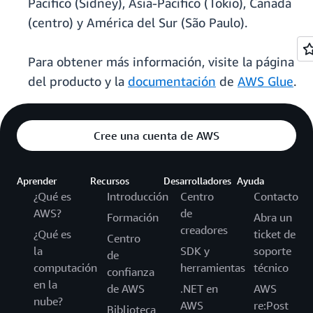
Pacífico (Sídney), Asia-Pacífico (Tokio), Canadá
(centro) y América del Sur (São Paulo).
Para obtener más información, visite la página
del producto y la
documentación
de
AWS Glue
.
Cree una cuenta de AWS
Aprender
Recursos
Desarrolladores
Ayuda
¿Qué es
Introducción
Centro
Contacto
AWS?
de
Formación
Abra un
creadores
¿Qué es
ticket de
Centro
la
SDK y
soporte
de
computación
herramientas
técnico
confianza
en la
de AWS
.NET en
AWS
nube?
AWS
re:Post
Biblioteca