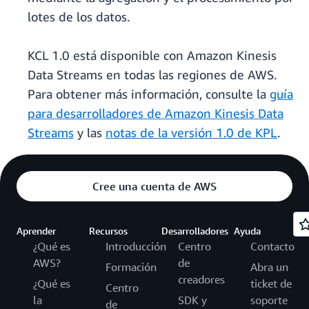
lotes de los datos.
KCL 1.0 está disponible con Amazon Kinesis
Data Streams en todas las regiones de AWS.
Para obtener más información, consulte la
guía
para desarrolladores de Amazon Kinesis Data
Streams
y las
notas de la versión 1.0 de KPL
.
Cree una cuenta de AWS
Aprender
Recursos
Desarrolladores
Ayuda
¿Qué es
Introducción
Centro
Contacto
AWS?
de
Formación
Abra un
creadores
¿Qué es
ticket de
Centro
la
SDK y
soporte
de