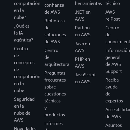
computación
herramientas
técnico
confianza
en la
de AWS
.NET en
AWS
nube?
AWS
re:Post
Biblioteca
¿Qué es
de
Python
Centro
la IA
soluciones
en AWS
de
agéntica?
de AWS
conocimien
Java en
Centro
Centro
AWS
Información
de
de
general
PHP en
conceptos
arquitectura
de AWS
AWS
de
Support
Preguntas
JavaScript
computación
frecuentes
Reciba
en AWS
en la
sobre
ayuda
nube
cuestiones
de
Seguridad
técnicas
expertos
en la
y
Accesibilida
nube de
productos
de AWS
AWS
Informes
Asuntos
Novedades