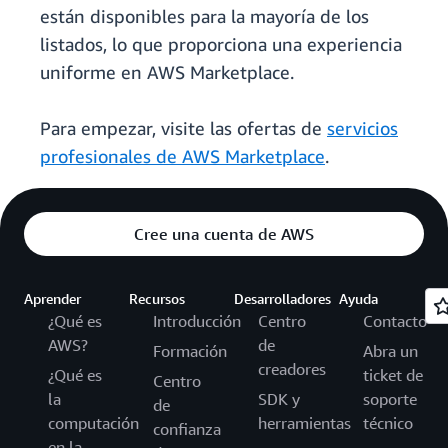
están disponibles para la mayoría de los
listados, lo que proporciona una experiencia
uniforme en AWS Marketplace.
Para empezar, visite las ofertas de
servicios
profesionales de AWS Marketplace
.
Cree una cuenta de AWS
Aprender
Recursos
Desarrolladores
Ayuda
¿Qué es
Introducción
Centro
Contacto
AWS?
de
Formación
Abra un
creadores
¿Qué es
ticket de
Centro
la
SDK y
soporte
de
computación
herramientas
técnico
confianza
en la