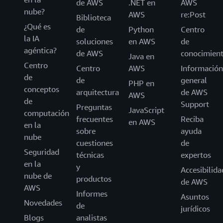
de AWS
.NET en
AWS
nube?
AWS
re:Post
Biblioteca
¿Qué es
de
Python
Centro
la IA
soluciones
en AWS
de
agéntica?
de AWS
conocimien
Java en
Centro
Centro
AWS
Información
de
de
general
PHP en
conceptos
arquitectura
de AWS
AWS
de
Support
Preguntas
JavaScript
computación
frecuentes
Reciba
en AWS
en la
sobre
ayuda
nube
cuestiones
de
Seguridad
técnicas
expertos
en la
y
Accesibilida
nube de
productos
de AWS
AWS
Informes
Asuntos
Novedades
de
jurídicos
Blogs
analistas