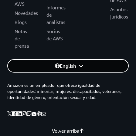
de AWS
AWS
Informes
Asuntos
Novedades
de
jurídicos
Blogs
analistas
Notas
Socios
de
de AWS
prensa
English
Amazon es un empleador que ofrece igualdad de
oportunidades: minorías, mujeres, discapacitados, veteranos,
identidad de género, orientación sexual y edad.
Volver arriba