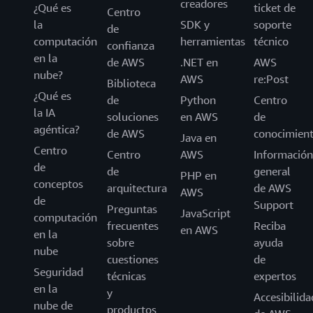
creadores
¿Qué es
ticket de
Centro
la
SDK y
soporte
de
computación
herramientas
técnico
confianza
en la
de AWS
.NET en
AWS
nube?
AWS
re:Post
Biblioteca
¿Qué es
de
Python
Centro
la IA
soluciones
en AWS
de
agéntica?
de AWS
conocimien
Java en
Centro
Centro
AWS
Información
de
de
general
PHP en
conceptos
arquitectura
de AWS
AWS
de
Support
Preguntas
JavaScript
computación
frecuentes
Reciba
en AWS
en la
sobre
ayuda
nube
cuestiones
de
Seguridad
técnicas
expertos
en la
y
Accesibilida
nube de
productos