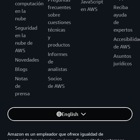
JavaScript
computación
frecuentes
Reciba
en AWS
en la
sobre
ayuda
nube
cuestiones
de
Seguridad
técnicas
expertos
en la
y
Accesibilida
nube de
productos
de AWS
AWS
Informes
Asuntos
Novedades
de
jurídicos
Blogs
analistas
Notas
Socios
de
de AWS
prensa
English
Amazon es un empleador que ofrece igualdad de