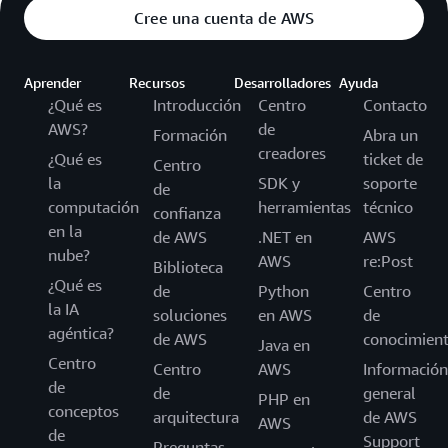
Cree una cuenta de AWS
Aprender
Recursos
Desarrolladores
Ayuda
¿Qué es
Introducción
Centro
Contacto
AWS?
de
Formación
Abra un
creadores
¿Qué es
ticket de
Centro
la
SDK y
soporte
de
computación
herramientas
técnico
confianza
en la
de AWS
.NET en
AWS
nube?
AWS
re:Post
Biblioteca
¿Qué es
de
Python
Centro
la IA
soluciones
en AWS
de
agéntica?
de AWS
conocimien
Java en
Centro
Centro
AWS
Información
de
de
general
PHP en
conceptos
arquitectura
de AWS
AWS
de
Support
Preguntas