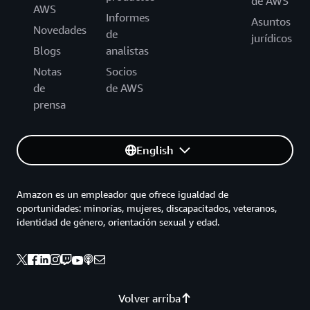
de AWS
AWS
Informes
Asuntos
Novedades
de
jurídicos
Blogs
analistas
Notas
Socios
de
de AWS
prensa
English
Amazon es un empleador que ofrece igualdad de
oportunidades: minorías, mujeres, discapacitados, veteranos,
identidad de género, orientación sexual y edad.
Volver arriba