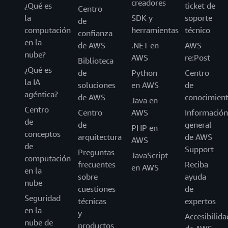
creadores
¿Qué es
ticket de
Centro
la
SDK y
soporte
de
computación
herramientas
técnico
confianza
en la
de AWS
.NET en
AWS
nube?
AWS
re:Post
Biblioteca
¿Qué es
de
Python
Centro
la IA
soluciones
en AWS
de
agéntica?
de AWS
conocimien
Java en
Centro
Centro
AWS
Información
de
de
general
PHP en
conceptos
arquitectura
de AWS
AWS
de
Support
Preguntas
JavaScript
computación
frecuentes
Reciba
en AWS
en la
sobre
ayuda
nube
cuestiones
de
Seguridad
técnicas
expertos
en la
y
Accesibilida
nube de
productos