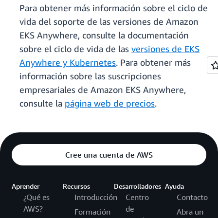
Para obtener más información sobre el ciclo de
vida del soporte de las versiones de Amazon
EKS Anywhere, consulte la documentación
sobre el ciclo de vida de las
versiones de EKS
Anywhere y Kubernetes
. Para obtener más
información sobre las suscripciones
empresariales de Amazon EKS Anywhere,
consulte la
página web de precios
.
Cree una cuenta de AWS
Aprender
Recursos
Desarrolladores
Ayuda
¿Qué es
Introducción
Centro
Contacto
AWS?
de
Formación
Abra un