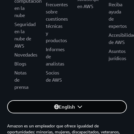
computación
frecuentes
Reciba
en AWS
en la
sobre
ayuda
nube
cuestiones
de
Seguridad
técnicas
expertos
en la
y
Accesibilida
nube de
productos
de AWS
AWS
Informes
Asuntos
Novedades
de
jurídicos
Blogs
analistas
Notas
Socios
de
de AWS
prensa
English
Amazon es un empleador que ofrece igualdad de
oportunidades: minorías, mujeres, discapacitados, veteranos,