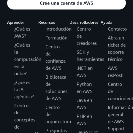
Cree una cuenta de AWS
Aprender
Recursos
Desarrolladores
Ayuda
¿Qué es
Introducción
Centro
Contacto
AWS?
de
Formación
Abra un
creadores
¿Qué es
ticket de
Centro
la
SDK y
soporte
de
computación
herramientas
técnico
confianza
en la
de AWS
.NET en
AWS
nube?
AWS
re:Post
Biblioteca
¿Qué es
de
Python
Centro
la IA
soluciones
en AWS
de
agéntica?
de AWS
conocimien
Java en
Centro
Centro
AWS
Información
de
de
general
PHP en
conceptos
arquitectura
de AWS
AWS
de
Support
Preguntas
JavaScript