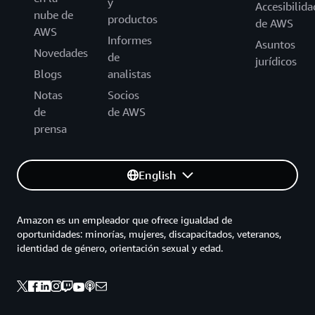
y
Accesibilida
nube de
productos
de AWS
AWS
Informes
Asuntos
Novedades
de
jurídicos
Blogs
analistas
Notas
Socios
de
de AWS
prensa
English
Amazon es un empleador que ofrece igualdad de
oportunidades: minorías, mujeres, discapacitados, veteranos,
identidad de género, orientación sexual y edad.