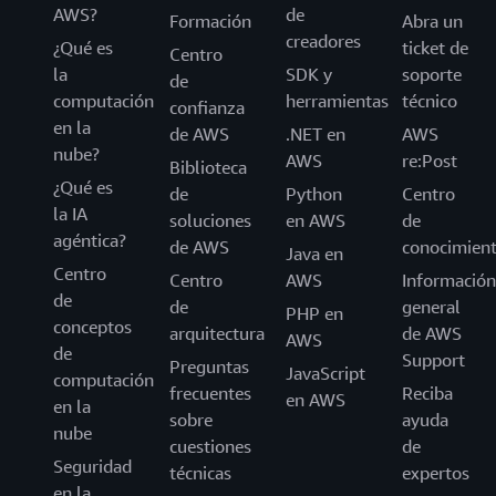
AWS?
de
Formación
Abra un
creadores
¿Qué es
ticket de
Centro
la
SDK y
soporte
de
computación
herramientas
técnico
confianza
en la
de AWS
.NET en
AWS
nube?
AWS
re:Post
Biblioteca
¿Qué es
de
Python
Centro
la IA
soluciones
en AWS
de
agéntica?
de AWS
conocimien
Java en
Centro
Centro
AWS
Información
de
de
general
PHP en
conceptos
arquitectura
de AWS
AWS
de
Support
Preguntas
JavaScript
computación
frecuentes
Reciba
en AWS
en la
sobre
ayuda
nube
cuestiones
de
Seguridad
técnicas
expertos
en la