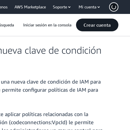
enos
AWS Marketplace
Soporte
Mi cuenta
Crear cuenta
úsqueda
Iniciar sesión en la consola
ueva clave de condición
 una nueva clave de condición de IAM para
 permite configurar políticas de IAM para
aplicar políticas relacionadas con la
ición (codeconnections:VpcId) le permite