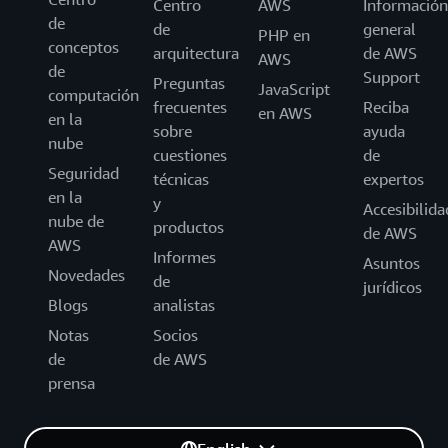
Centro
AWS
Información
de
de
general
PHP en
conceptos
arquitectura
de AWS
AWS
de
Support
Preguntas
JavaScript
computación
frecuentes
Reciba
en AWS
en la
sobre
ayuda
nube
cuestiones
de
Seguridad
técnicas
expertos
en la
y
Accesibilida
nube de
productos
de AWS
AWS
Informes
Asuntos
Novedades
de
jurídicos
Blogs
analistas
Notas
Socios
de
de AWS
prensa