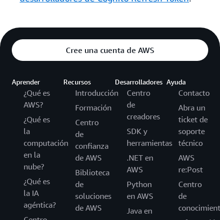
Cree una cuenta de AWS
Aprender
Recursos
Desarrolladores
Ayuda
¿Qué es
Introducción
Centro
Contacto
AWS?
de
Formación
Abra un
creadores
¿Qué es
ticket de
Centro
la
SDK y
soporte
de
computación
herramientas
técnico
confianza
en la
de AWS
.NET en
AWS
nube?
AWS
re:Post
Biblioteca
¿Qué es
de
Python
Centro
la IA
soluciones
en AWS
de
agéntica?
de AWS
conocimien
Java en
Centro