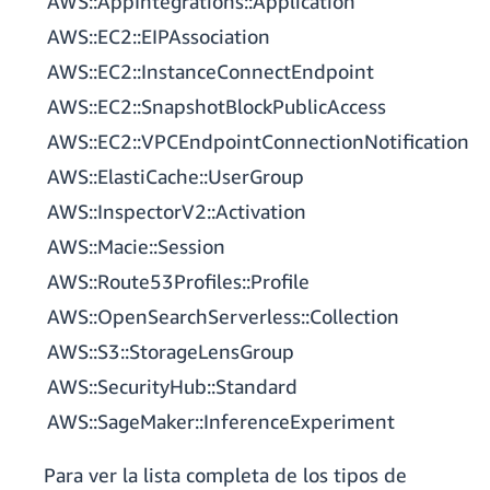
AWS::AppIntegrations::Application
AWS::EC2::EIPAssociation
AWS::EC2::InstanceConnectEndpoint
AWS::EC2::SnapshotBlockPublicAccess
AWS::EC2::VPCEndpointConnectionNotification
AWS::ElastiCache::UserGroup
AWS::InspectorV2::Activation
AWS::Macie::Session
AWS::Route53Profiles::Profile
AWS::OpenSearchServerless::Collection
AWS::S3::StorageLensGroup
AWS::SecurityHub::Standard
AWS::SageMaker::InferenceExperiment
Para ver la lista completa de los tipos de