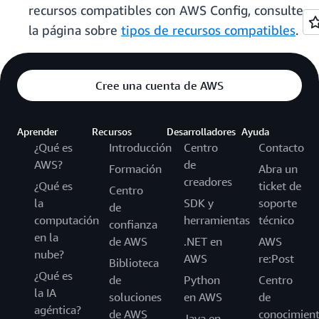
recursos compatibles con AWS Config, consulte
la página sobre
tipos de recursos compatibles
.
Cree una cuenta de AWS
Aprender
Recursos
Desarrolladores
Ayuda
¿Qué es
Introducción
Centro
Contacto
AWS?
de
Formación
Abra un
creadores
¿Qué es
ticket de
Centro
la
SDK y
soporte
de
computación
herramientas
técnico
confianza
en la
de AWS
.NET en
AWS
nube?
AWS
re:Post
Biblioteca
¿Qué es
de
Python
Centro
la IA
soluciones
en AWS
de
agéntica?
de AWS
conocimien
Java en