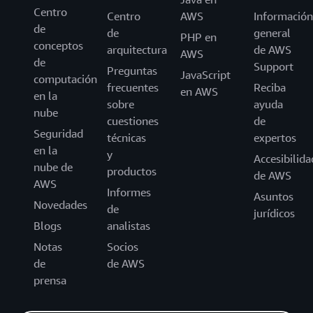
Centro
Centro
AWS
Información
de
de
general
PHP en
conceptos
arquitectura
de AWS
AWS
de
Support
Preguntas
JavaScript
computación
frecuentes
Reciba
en AWS
en la
sobre
ayuda
nube
cuestiones
de
Seguridad
técnicas
expertos
en la
y
Accesibilida
nube de
productos
de AWS
AWS
Informes
Asuntos
Novedades
de
jurídicos
Blogs
analistas
Notas
Socios
de
de AWS
prensa