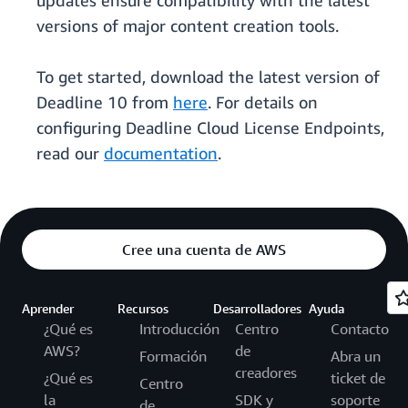
updates ensure compatibility with the latest
versions of major content creation tools.
To get started, download the latest version of
Deadline 10 from
here
. For details on
configuring Deadline Cloud License Endpoints,
read our
documentation
.
Cree una cuenta de AWS
Aprender
Recursos
Desarrolladores
Ayuda
¿Qué es
Introducción
Centro
Contacto
AWS?
de
Formación
Abra un
creadores
¿Qué es
ticket de
Centro
la
SDK y
soporte
de