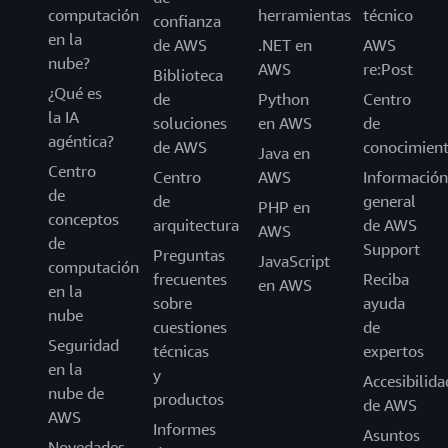
computación
herramientas
técnico
confianza
en la
de AWS
.NET en
AWS
nube?
AWS
re:Post
Biblioteca
¿Qué es
de
Python
Centro
la IA
soluciones
en AWS
de
agéntica?
de AWS
conocimien
Java en
Centro
Centro
AWS
Información
de
de
general
PHP en
conceptos
arquitectura
de AWS
AWS
de
Support
Preguntas
JavaScript
computación
frecuentes
Reciba
en AWS
en la
sobre
ayuda
nube
cuestiones
de
Seguridad
técnicas
expertos
en la
y
Accesibilida
nube de
productos
de AWS
AWS
Informes
Asuntos
Novedades